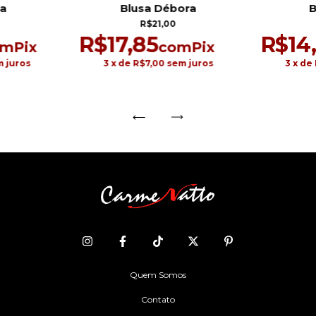
sa
B
Blusa Débora
R$21,00
R$14
R$17,85
om
Pix
com
Pix
 juros
3
x de
3
x de
R$7,00
sem juros
Quem Somos
Contato