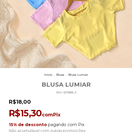
Início
.
Blusa
.
Blusa Lumiar
BLUSA LUMIAR
SKU:
601886-3
R$18,00
R$15,30
com
Pix
15% de desconto
pagando com Pix
Não acumulável com outras promoções