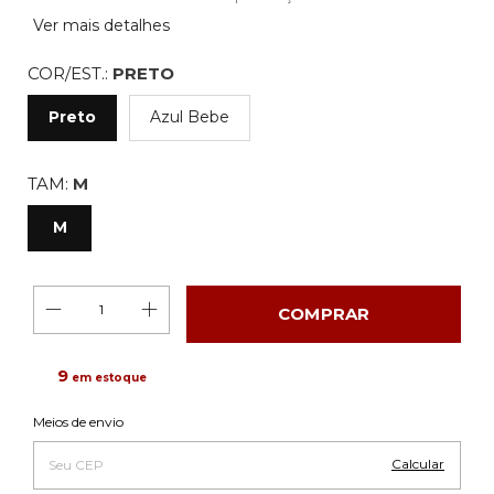
Ver mais detalhes
COR/EST.:
PRETO
Preto
Azul Bebe
TAM:
M
M
9
em estoque
Alterar CEP
Entregas para o CEP:
Meios de envio
Calcular