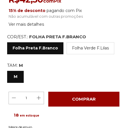
com
Pix
15% de desconto
pagando com Pix
Não acumulável com outras promoções
Ver mais detalhes
COR/EST.:
FOLHA PRETA F.BRANCO
Folha Preta F.Branco
Folha Verde F.Lilas
TAM:
M
M
18
em estoque
Alterar CEP
Entregas para o CEP:
Meios de envio