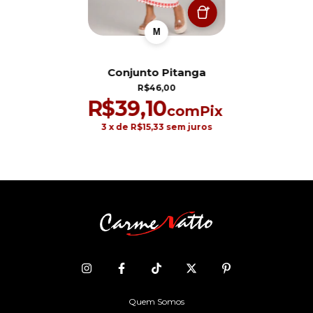
M
Conjunto Pitanga
R$46,00
R$39,10
com
Pix
3
x de
R$15,33
sem juros
Quem Somos