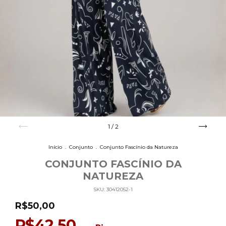
1
/
2
Início
.
Conjunto
.
Conjunto Fascínio da Natureza
CONJUNTO FASCÍNIO DA
NATUREZA
SKU:
30412052-1
R$50,00
R$42,50