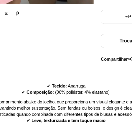
⌁
P
Troc
Compartilhar
✔ 
Tecido:
 Anarruga
✔ 
Composição:
 (96% poliéster, 4% elastano) 
mprimento abaixo do joelho, que proporciona um visual elegante e al
, garantindo melhor sustentação. Sem fendas ou bolsos, o design é cle
isticadas quando combinada com diferentes tipos de blusas e acessór
✔ 
Leve, texturizada e tem toque macio