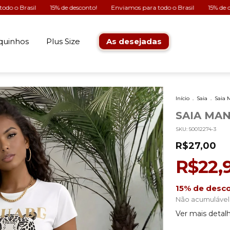
l
15% de desconto!
Enviamos para todo o Brasil
15% de desconto!
quinhos
Plus Size
As desejadas
Início
.
Saia
.
Saia 
SAIA MA
SKU:
50012274-3
R$27,00
R$22,
15% de desc
Não acumulável
Ver mais detal