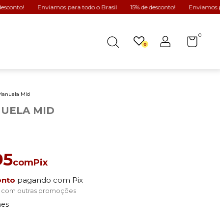
Enviamos para todo o Brasil
15% de desconto!
Enviamos para todo o 
0
0
Manuela Mid
NUELA MID
95
com
Pix
onto
pagando com Pix
 com outras promoções
hes