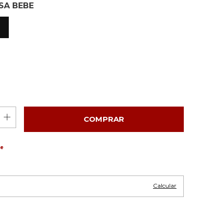
SA BEBE
ue
Alterar CEP
EP:
Calcular