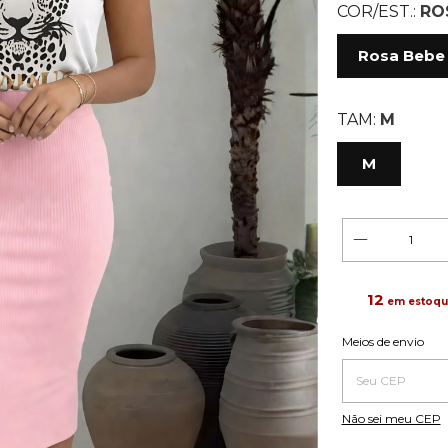
COR/EST.:
RO
Rosa Bebe
TAM:
M
M
12
em estoq
Entregas para o C
Meios de envio
Não sei meu CEP