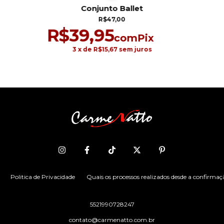
Conjunto Ballet
R$47,00
R$39,95
com
Pix
3
x de
R$15,67
sem juros
Politica de Privacidade
Quais os processos realizados desde a confirmaç
5521990728247
contato@carmenatto.com.br