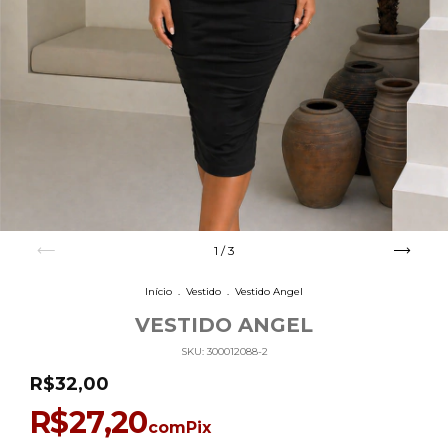
1
/
3
Início
.
Vestido
.
Vestido Angel
VESTIDO ANGEL
SKU:
300012088-2
R$32,00
R$27,20
com
Pix