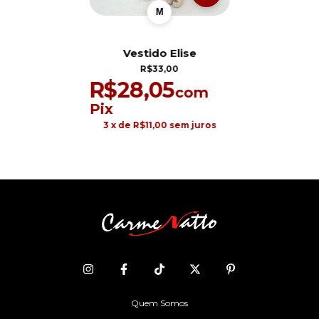
M
Vestido Elise
R$33,00
R$28,05
com
Pix
3
x de
R$11,00
sem juros
Quem Somos