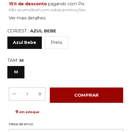
15% de desconto
pagando com Pix
Não acumulável com outras promoções
Ver mais detalhes
COR/EST.:
AZUL BEBE
Azul Bebe
Preto
TAM:
M
M
9
em estoque
Alterar CEP
Entregas para o CEP:
Meios de envio